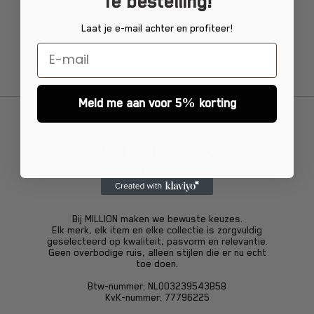
1e bestelling!
Shipping
Laat je e-mail achter en profiteer!
Geen Spam. Alleen Het Goede Spul.
Meld me aan voor 5% korting
Bij
MILLION
maken we bewuste keuzes.
Elk merk, elk item en elke collectie is zorgvuldig
geselecteerd op kwaliteit, pasvorm en relevantie.
Geen overbodige ruis, alleen stijlen die er nu echt
toe doen.
Btw-nummer:
NL003239543B58
KvK-nummer:
77796225