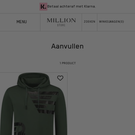
Naar inhoud
Betaal achteraf met Klarna.
MENU
ZOEKEN
ZOEKEN
WINKELWAGEN(
0
)
WINKELWAGEN
MILLION
Aanvullen
1 PRODUCT