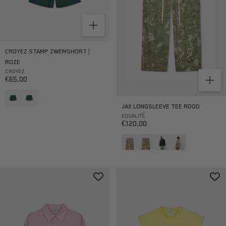
CROYEZ STAMP ZWEMSHORT |
ROZE
CROYEZ
Aanbiedingsprijs
€65,00
JAX LONGSLEEVE TEE ROOD
EQUALITÉ
Aanbiedingsprijs
€120,00