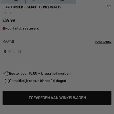
CHINO BROEK - GERUIT DONKERGRIJS
MILLION
Aanbiedingsprijs
€39,99
Nog 1 stuk resterend
MAAT:
S
MAATTABEL
S
M
L
XL
Bestel voor 16:00 = Draag het morgen!
Gemakkelijk retour binnen 14 dagen.
TOEVOEGEN AAN WINKELWAGEN