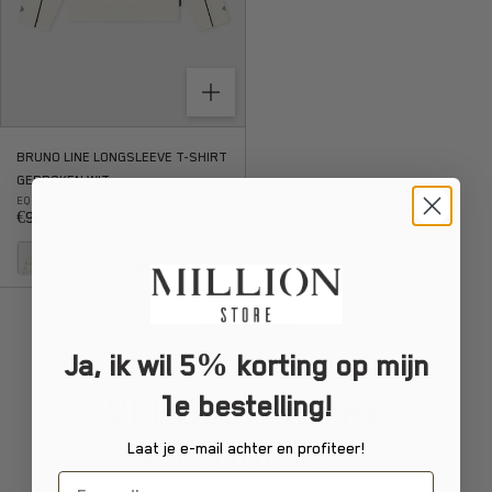
BRUNO LINE LONGSLEEVE T-SHIRT
GEBROKEN WIT
EQUALITE
Aanbiedingsprijs
€90,00
Vorige
Volgende
Ja, ik wil 5% korting op mijn
1e bestelling!
Laat je e-mail achter en profiteer!