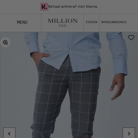
Naar inhoud
Betaal achteraf met Klarna.
MENU
ZOEKEN
ZOEKEN
WINKELWAGEN(
0
)
WINKELWAGEN
MILLION
In-/uitzoomen